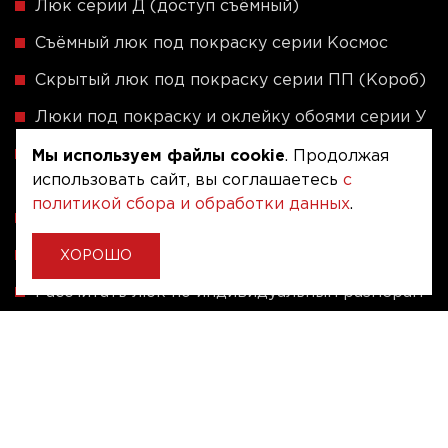
Люк серии Д (доступ съёмный)
Съёмный люк под покраску серии Космос
Скрытый люк под покраску серии ПП (Короб)
Люки под покраску и оклейку обоями серии У
Скрытые люки под плитку - Серия ЛПВК
Мы используем файлы cookie
. Продолжая
использовать сайт, вы соглашаетесь
с
(Купе)
политикой сбора и обработки данных
.
Ревизионные люки серии A (сталь / присоска)
Напольные люки серии ФЛЮР
ХОРОШО
Рассчитать люк по индивидуальным размерам
Алюминиевые люки невидимки - Серия АЛР
(присоска)
Ревизионные люки на заказ под размер
Угловые люки под плитку на заказ