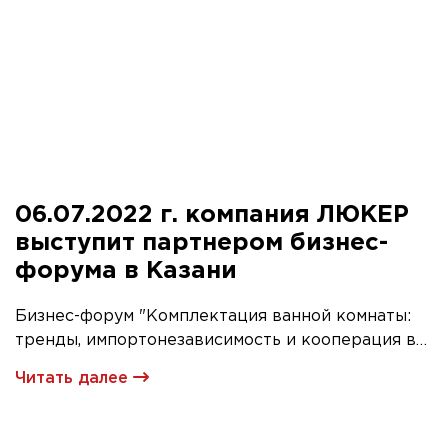
06.07.2022 г. компания ЛЮКЕР
выступит партнером бизнес-
форума в Казани
Бизнес-форум "Комплектация ванной комнаты:
тренды, импортонезависимость и кооперация в
новых условиях"
Читать далее
для розничных и оптовых компаний, дизайнеров
и архитекторов
6 июля 2022 года, 9.30