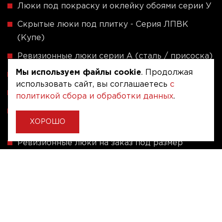
Люки под покраску и оклейку обоями серии У
Скрытые люки под плитку - Серия ЛПВК
(Купе)
Ревизионные люки серии A (сталь / присоска)
Мы используем файлы cookie
. Продолжая
Напольные люки серии ФЛЮР
использовать сайт, вы соглашаетесь
с
Рассчитать люк по индивидуальным размерам
политикой сбора и обработки данных
.
Алюминиевые люки невидимки - Серия АЛР
ХОРОШО
(присоска)
Ревизионные люки на заказ под размер
Угловые люки под плитку на заказ