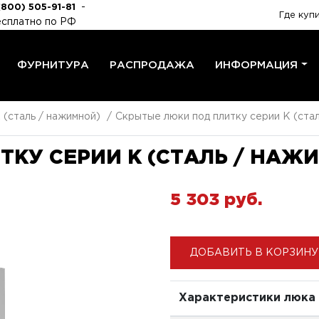
-
(800) 505-91-81
Где куп
сплатно по РФ
ФУРНИТУРА
РАСПРОДАЖА
ИНФОРМАЦИЯ
 (сталь / нажимной)
Скрытые люки под плитку серии K (ста
КУ СЕРИИ K (СТАЛЬ / НАЖИ
5 303 pуб.
ДОБАВИТЬ В КОРЗИНУ
Характеристики люка