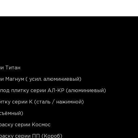
и Титан
и Магнум ( усил. алюминиевый)
 под плитку серии АЛ-КР (алюминиевый)
тку серии K (сталь / нажимной)
съёмный)
раску серии Космос
раску серии ПП (Короб)