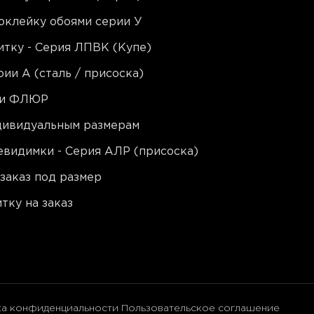
оклейку обоями серии У
тку - Серия ЛПВК (Купе)
ии A (сталь / присоска)
ии ФЛЮР
ндивидуальным размерам
видимки - Серия АЛР (присоска)
заказ под размер
тку на заказ
ка конфиденциальности
Пользовательское соглашение