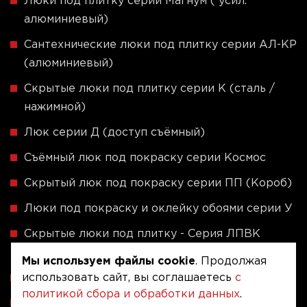
Люки под плитку серии Магнум ( усил.
алюминиевый)
Сантехнические люки под плитку серии АЛ-КР
(алюминиевый)
Скрытые люки под плитку серии K (сталь /
нажимной)
Люк серии Д (доступ съёмный)
Съёмный люк под покраску серии Космос
Скрытый люк под покраску серии ПП (Короб)
Люки под покраску и оклейку обоями серии У
Скрытые люки под плитку - Серия ЛПВК
(Купе)
Мы используем файлы cookie
. Продолжая
использовать сайт, вы соглашаетесь
с
Ревизионные люки серии A (сталь / присоска)
политикой сбора и обработки данных
.
Напольные люки серии ФЛЮР