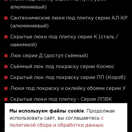
алюминиевый)
Сантехнические люки под плитку серии АЛ-КР
(алюминиевый)
Скрытые люки под плитку серии K (сталь /
нажимной)
Люк серии Д (доступ съёмный)
Съёмный люк под покраску серии Космос
Скрытый люк под покраску серии ПП (Короб)
Люки под покраску и оклейку обоями серии У
Скрытые люки под плитку - Серия ЛПВК
(Купе)
Мы используем файлы cookie
. Продолжая
использовать сайт, вы соглашаетесь
с
Ревизионные люки серии A (сталь / присоска)
политикой сбора и обработки данных
.
Напольные люки серии ФЛЮР