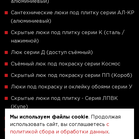
алюминиевый)
Сантехнические люки под плитку серии АЛ-КР
(алюминиевый)
Скрытые люки под плитку серии K (сталь /
нажимной)
Люк серии Д (доступ съёмный)
Съёмный люк под покраску серии Космос
Скрытый люк под покраску серии ПП (Короб)
Люки под покраску и оклейку обоями серии У
Скрытые люки под плитку - Серия ЛПВК
(Купе)
Мы используем файлы cookie
. Продолжая
Ревизионные люки серии A (сталь / присоска)
использовать сайт, вы соглашаетесь
с
Напольные люки серии ФЛЮР
политикой сбора и обработки данных
.